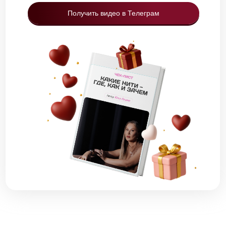
Получить видео в Телеграм
Меню:
Об Академии
База знаний
Преподаватели
Очные семинары
Отзывы
Связаться с нами:
+7 495 255 01 50
info@belviso-online.ru