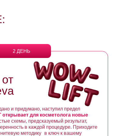
:
2 ДЕНЬ
 от
eva
здано и придумано, наступил предел
 открывает для косметолога новые
тые схемы, предсказуемый результат,
еренность в каждой процедуре. Приходите
ь нитевую методику в ключ к вашему