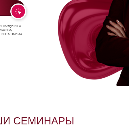
и получите
екцию,
я интенсива
ШИ СЕМИНАРЫ