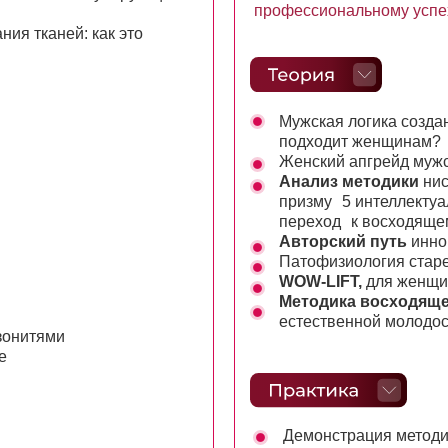
профессиональному успе
ия тканей: как это
Мужская логика созда
подходит женщинам?
Женский апгрейд мужс
Анализ методики
нис
призму 5 интеллекту
переход к восходяще
Авторский путь
инно
Патофизиология стар
WOW-LIFT,
для женщи
Методика восходяще
естественной молодос
зонитями
е
Демонстрация методи