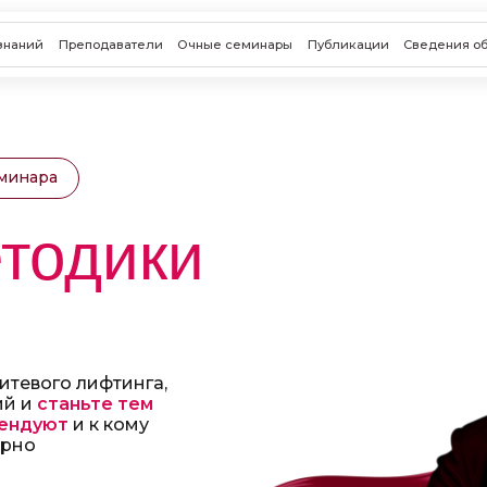
Преподаватели
Очные семинары
Публикации
Сведения об организации
еминара
тодики
тевого лифтинга,
ий и
станьте тем
мендуют
и к кому
орно