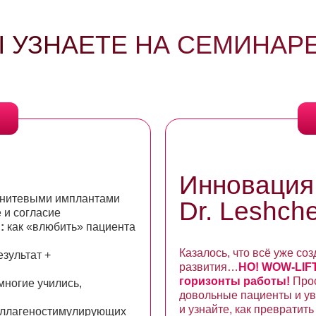
Ы УЗНАЕТЕ НА СЕМИНАРЕ
Инновация
 нитевыми имплантами
Dr. Leshch
 и согласие
:
как «влюбить» пациента
Казалось, что всё уже со
зультат +
развития…
НО! WOW-LIFT
горизонты работы!
Прос
многие учились,
довольные пациенты и ув
и узнайте, как превратит
оллагеностимулирующих