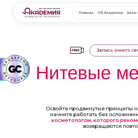
Главная
Об Академии
База знаний
Запись очного с
Нитевые ме
Освойте продвинутые принципы ни
начните работать без осложнен
косметологом, которого реко
возвращаются повт