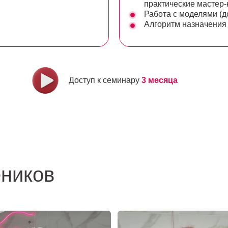
практические мастер
Работа с моделями (д
Алгоритм назначения
Доступ к семинару
3 месяца
еников