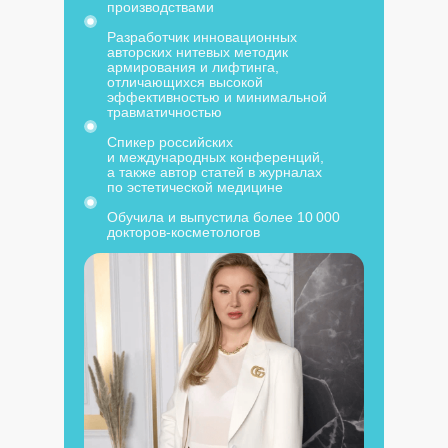
производствами
Разработчик инновационных
авторских нитевых методик
армирования и лифтинга,
отличающихся высокой
эффективностью и минимальной
травматичностью
Спикер российских
и международных конференций,
а также автор статей в журналах
по эстетической медицине
Обучила и выпустила более 10 000
докторов-косметологов