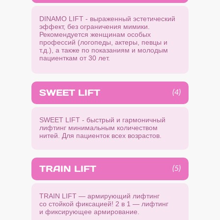
DINAMO LIFT - выраженный эстетический
эффект, без ограничения мимики.
Рекомендуется женщинам особых
профессий (логопеды, актеры, певцы и
т.д.), а также по показаниям и молодым
пациенткам от 30 лет.
SWEET LIFT
(4)
SWEET LIFT - быстрый и гармоничный
лифтинг минимальным количеством
нитей. Для пациенток всех возрастов.
TRAIN LIFT
(5)
Врач-дерматолог, косметолог со
TRAIN LIFT — армирующий лифтинг
стажем более 20 лет
со стойкой фиксацией! 2 в 1 — лифтинг
и фиксирующее армирование.
Основатель BelViso Thread Aesthetic