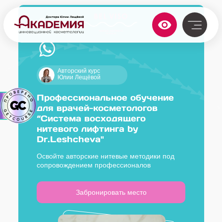
Авторский курс
Юлии Лещёвой
Профессиональное обучение
для врачей-косметологов
“Система восходящего
нитевого лифтинга by
Dr.Leshcheva"
Освойте авторские нитевые методики под
сопровождением профессионалов
Забронировать место