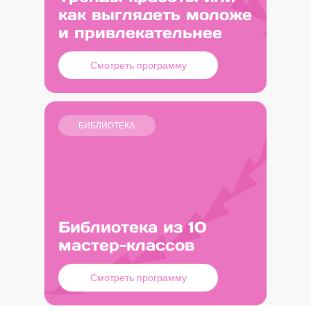
как выглядеть моложе
Нитевой лифтинг – единственная
и привлекательнее
косметологическая методика для
перемещения тканей! Ожидание &
Смотреть программу
Реальность
БИБЛИОТЕКА
Библиотека из 10
мастер-классов
Смотреть программу