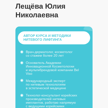
Лещёва Юлия
Николаевна
АВТОР КУРСА И МЕТОДИКИ
НИТЕВОГО ЛИФТИНГА
Врач-дерматолог, косметолог
со стажем более 20 лет
Основатель Академии
Инновационной Косметологии
и мультибрендовой компании Bel
Viso
Международный эксперт
по нитевым технологиям
в эстетической медицине
Технолог-консультант корейских
производителей нитевых
имплантов, работаю напрямую
с ведущими корейскими