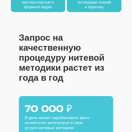
мастер-классов в
интеграция знаний
формате видео
в практику
Запрос на
качественную
процедуру нитевой
методики растет из
года в год
70 000 ₽
В день может зарабатывать врач-
косметолог интегрируя в свои
услуги нитевые методики