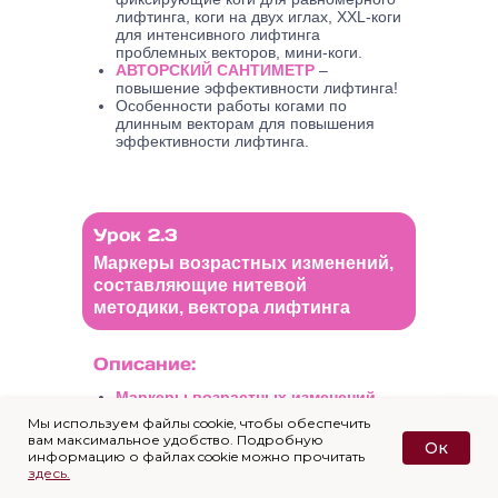
лифтинга, коги на двух иглах, XXL-коги
для интенсивного лифтинга
проблемных векторов, мини-коги.
АВТОРСКИЙ САНТИМЕТР
–
повышение эффективности лифтинга!
Особенности работы когами по
длинным векторам для повышения
эффективности лифтинга.
Урок 2.3
Маркеры возрастных изменений,
составляющие нитевой
методики, вектора лифтинга
Описание:
Маркеры возрастных изменений
(снижение качества кожи, мимические
Мы используем файлы cookie, чтобы обеспечить
морщины и складки, проявления
вам максимальное удобство. Подробную
Ок
гравитационного птоза лица и развитие
Напишите, мы на связи!
информацию о файлах cookie можно прочитать
возрастной деформации). Как их
здесь.
нивелировать и вернуть юную