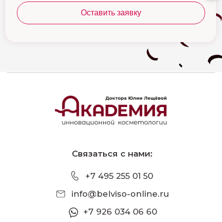
Договор-оферта
Оставить заявку
Сведения об образовательной организации
Информация:
ООО "Бельмедика"
ИНН 9707035452/ ОГРНИП 1247700584460
Образовательная лицензия № Л035−1
298−77/1 676 203 от 27.12.2024
© ООО "Бельмедика" 2024