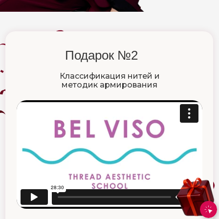
Об Академии
База знаний
Преподаватели
Очные семинары
Отзывы
Подарок №2
Классификация нитей и
методик армирования
Связаться с нами:
+7 495 255 01 50
info@belviso-online.ru
+7 926 034 06 60
Документы:
Политика обработки данных