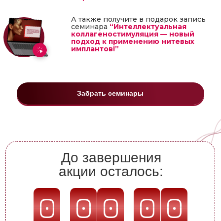
А также получите в подарок запись
семинара
“Интеллектуальная
коллагеностимуляция — новый
подход к применению нитевых
имплантов!”
Забрать семинары
До завершения
акции осталось:
0
0
0
0
0
0
0
0
0
0