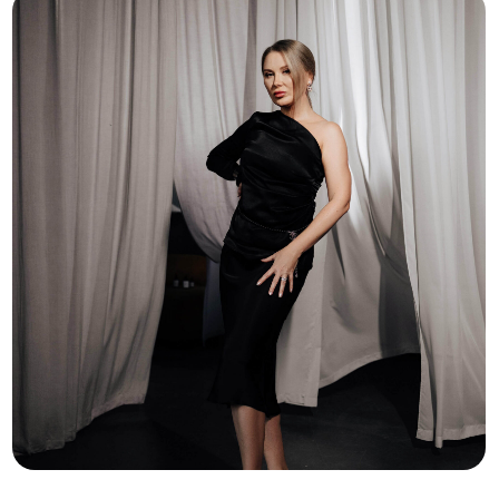
Меню:
Об Академии
База знаний
Преподаватели
Очные семинары
Отзывы