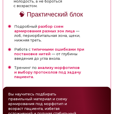
молодость, а не бороться
с возрастом.
🧠 Практический блок
Подробный
разбор схем
армирования разных зон лица
—
лоб, периорбитальная зона, щеки,
нижняя треть.
Работа с
типичными ошибками при
постановке нитей
— от глубины
введения до угла вкола.
Тренинг по
анализу морфотипов
и выбору протоколов под задачу
пациента.
Вы научитесь подбирать
правильный материал и схему
армирования под морфотип и
возраст пациента, избегая
осложнений и получая стабильный